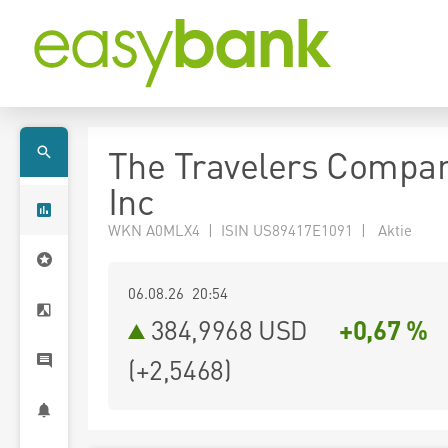
The Travelers Compa
Inc
WKN A0MLX4 | ISIN US89417E1091 | Aktie
06.08.26 20:54
384,9968
USD
+0,67 %
(
+2,5468
)