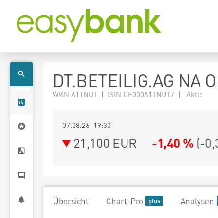
DT.BETEILIG.AG NA O
WKN A1TNUT | ISIN DE000A1TNUT7 | Aktie
07.08.26 19:30
21,100
EUR
-1,40 %
(
-0,
Übersicht
Chart-Pro
Analysen