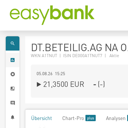
DT.BETEILIG.AG NA O
WKN A1TNUT | ISIN DE000A1TNUT7 | Aktie
05.08.26 15:25
21,3500
EUR
-
(
-
)
Übersicht
Chart-Pro
Analysen