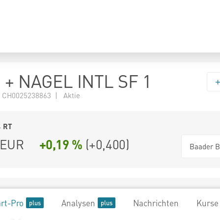
+ NAGEL INTL SF 1
 CH0025238863 | Aktie
4
RT
EUR
+0,19 %
(
+0,400
)
Baader B
rt-Pro
Analysen
Nachrichten
Kurse