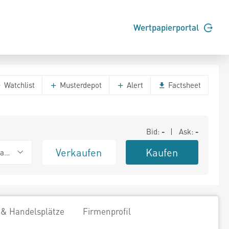
Wertpapierportal
Watchlist
Musterdepot
Alert
Factsheet
Bid:
-
| Ask:
-
Verkaufen
Kaufen
ank (Baadex)
 & Handelsplätze
Firmenprofil