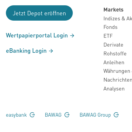
Markets
Jetzt Depot eröffnen
Indizes & A
Fonds
Wertpapierportal Login
ETF
Derivate
eBanking Login
Rohstoffe
Anleihen
Währungen 
Nachrichte
Analysen
easybank
BAWAG
BAWAG Group