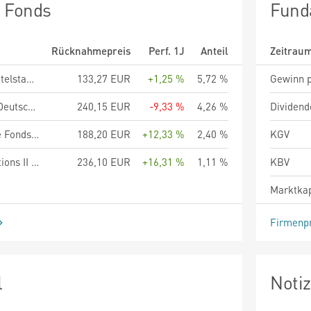
n Fonds
Fund
Rücknahmepreis
Perf. 1J
Anteil
Zeitrau
Berenberg Aktien Mittelstand - Anteilklasse R A
133,27 EUR
+1,25 %
5,72 %
Gewinn p
Allianz Nebenwerte Deutschland - A - EUR
240,15 EUR
-9,33 %
4,26 %
Dividend
Apus Capital Revalue Fonds R
188,20 EUR
+12,33 %
2,40 %
KGV
UBS (Lux) Fund Solutions II - UBS MSCI EMU Small Cap Index Fund EUR A acc
236,10 EUR
+16,31 %
1,11 %
KBV
Marktkap
Firmenpr
l
Noti