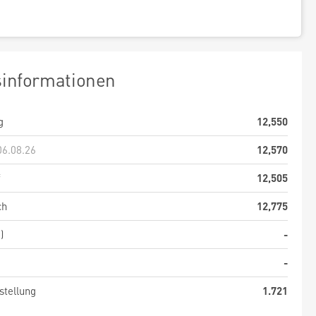
sinformationen
g
12,550
06.08.26
12,570
f
12,505
ch
12,775
)
-
-
stellung
1.721