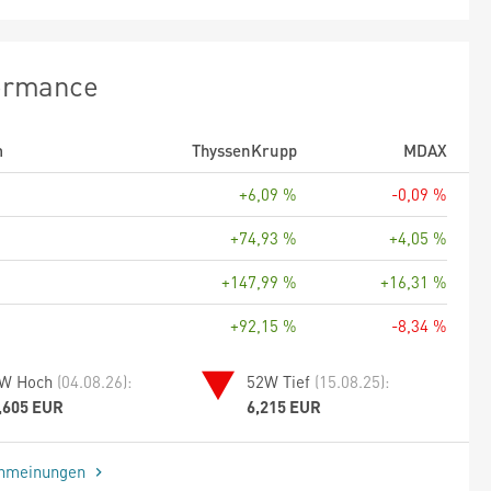
ormance
m
ThyssenKrupp
MDAX
+6,09 %
-0,09 %
+74,93 %
+4,05 %
+147,99 %
+16,31 %
+92,15 %
-8,34 %
W Hoch
(04.08.26):
52W Tief
(15.08.25):
,605 EUR
6,215 EUR
enmeinungen