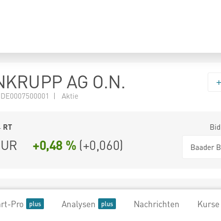
KRUPP AG O.N.
 DE0007500001 | Aktie
4
RT
Bid
UR
+0,48 %
(
+0,060
)
Baader B
rt-Pro
Analysen
Nachrichten
Kurse