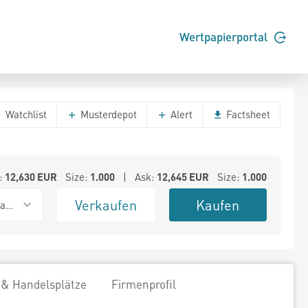
Wertpapierportal
Watchlist
Musterdepot
Alert
Factsheet
:
12,630
EUR
Size:
1.000
| Ask:
12,645
EUR
Size:
1.000
Verkaufen
Kaufen
ank (Baadex)
 & Handelsplätze
Firmenprofil