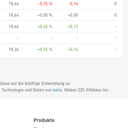
18,64
-0,75 %
-0,14
0
18,64
+0,00 %
+0,00
0
18,46
+0,65 %
+0,12
-
-
-
-
-
18,36
+0,76 %
+0,14
-
üsse auf die künftige Entwicklung zu.
. Technologie und Daten von
baha
. Nikkei 225 ©Nikkei Inc.
Produkte