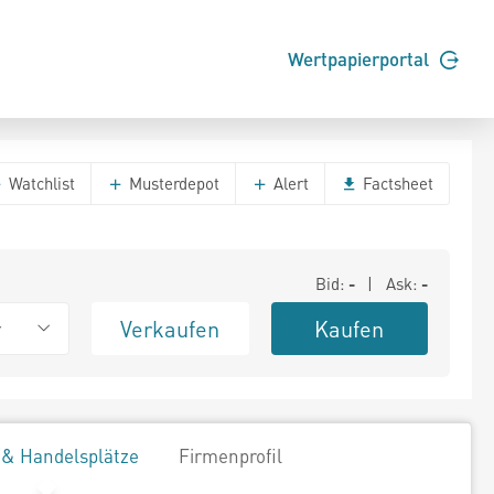
Wertpapierportal
Watchlist
Musterdepot
Alert
Factsheet
Bid:
-
| Ask:
-
Verkaufen
Kaufen
r
 & Handelsplätze
Firmenprofil