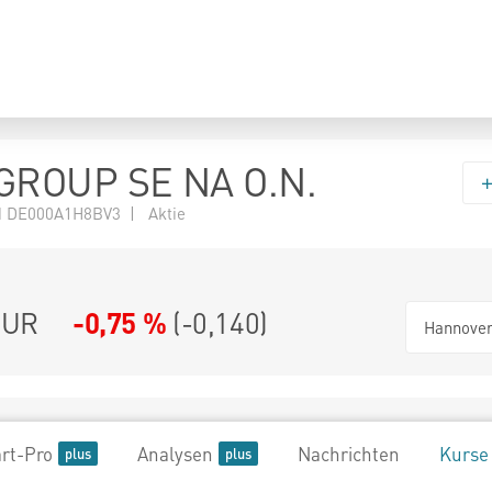
ROUP SE NA O.N.
 DE000A1H8BV3 | Aktie
UR
-0,75 %
(
-0,140
)
Hannove
rt-Pro
Analysen
Nachrichten
Kurse