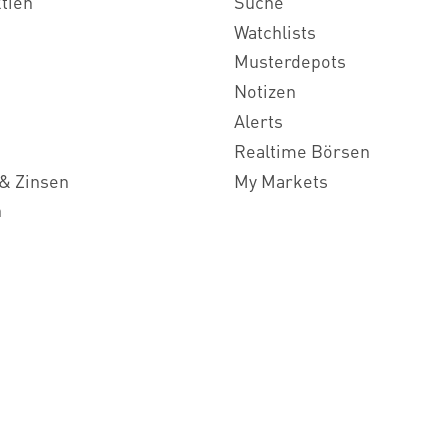
ktien
Suche
Watchlists
Musterdepots
Notizen
Alerts
Realtime Börsen
& Zinsen
My Markets
n