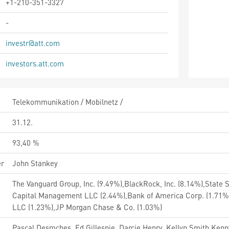
+1-210-351-3327
-
investr@att.com
investors.att.com
Telekommunikation / Mobilnetz /
31.12.
93,40 %
er
John Stankey
The Vanguard Group, Inc. (9.49%),BlackRock, Inc. (8.14%),State
Capital Management LLC (2.44%),Bank of America Corp. (1.71%
LLC (1.23%),JP Morgan Chase & Co. (1.03%)
Pascal Desroches, Ed Gillespie, Darcie Henry, Kellyn Smith Kenn