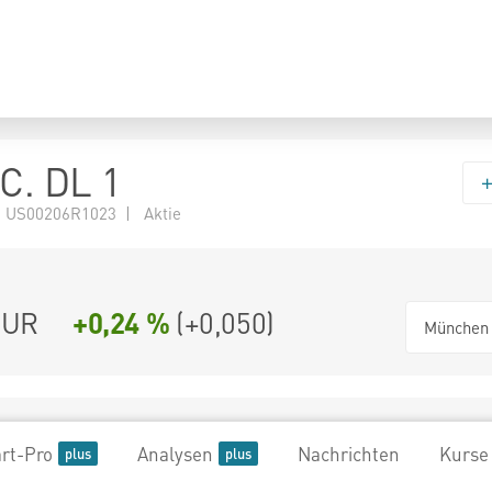
NC. DL 1
 US00206R1023 | Aktie
UR
+0,24 %
(
+0,050
)
München
rt-Pro
Analysen
Nachrichten
Kurse