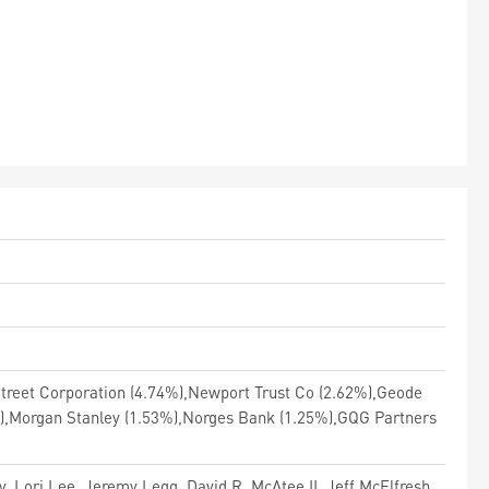
 Street Corporation (4.74%),Newport Trust Co (2.62%),Geode
),Morgan Stanley (1.53%),Norges Bank (1.25%),GQG Partners
y, Lori Lee, Jeremy Legg, David R. McAtee II, Jeff McElfresh