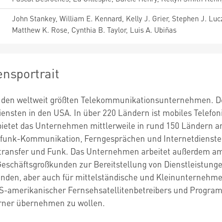
John Stankey, William E. Kennard, Kelly J. Grier, Stephen J. Luc
Matthew K. Rose, Cynthia B. Taylor, Luis A. Ubiñas
nsportrait
u den weltweit größten Telekommunikationsunternehmen. De
iensten in den USA. In über 220 Ländern ist mobiles Telefo
bietet das Unternehmen mittlerweile in rund 150 Ländern an
lfunk-Kommunikation, Ferngesprächen und Internetdienste
transfer und Funk. Das Unternehmen arbeitet außerdem am
eschäftsgroßkunden zur Bereitstellung von Dienstleistung
nden, aber auch für mittelständische und Kleinunternehmen
-amerikanischer Fernsehsatellitenbetreibers und Progra
rner übernehmen zu wollen.