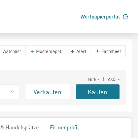
Wertpapierportal
Watchlist
Musterdepot
Alert
Factsheet
Bid:
-
| Ask:
-
Verkaufen
Kaufen
 & Handelsplätze
Firmenprofil