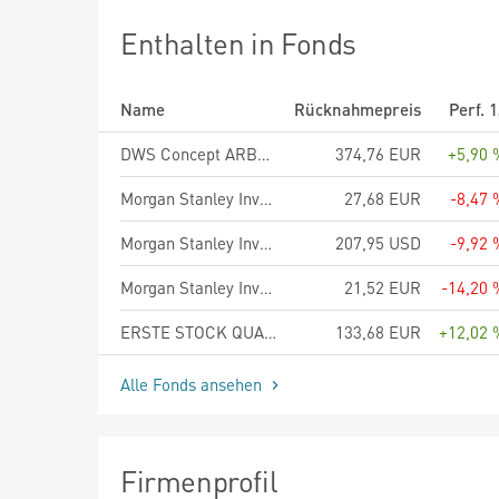
Enthalten in Fonds
Name
Rücknahmepreis
Perf. 
DWS Concept ARBOR Food LD
374,76 EUR
+5,90 
Morgan Stanley Investment Funds American Resilience Fund AH (EUR)
27,68 EUR
-8,47 
Morgan Stanley Investment Funds Global Brands Fund - A
207,95 USD
-9,92 
Morgan Stanley Investment Funds Global Brands Equity Income Fund AHR (EUR)
21,52 EUR
-14,20 
ERSTE STOCK QUALITY VALUE EUR R01 (T)
133,68 EUR
+12,02 
Alle Fonds ansehen
Firmenprofil