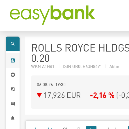
ROLLS ROYCE HLDGS
0.20
WKN A1H81L | ISIN GB00B63H8491 | Aktie
06.08.26 19:30
17,926
EUR
-2,16 %
(
-0,