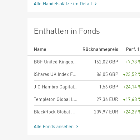
Alle Handelsplätze im Detail
Enthalten in Fonds
Name
Rücknahmepreis
Perf. 
BGF United Kingdom Fund A2 GBP
162,02 GBP
+7,73 
iShares UK Index Fund (IE) Flex Accu GBP
86,05 GBP
+23,52 
J O Hambro Capital Management UK Dynamic Fund Y GBP
1,56 GBP
+24,14 
Templeton Global Leaders Fund - A (acc) EUR
27,36 EUR
+17,68 
BlackRock Global Unconstrained Equity Fund D Accumulating EUR
209,97 EUR
+24,29 
Alle Fonds ansehen