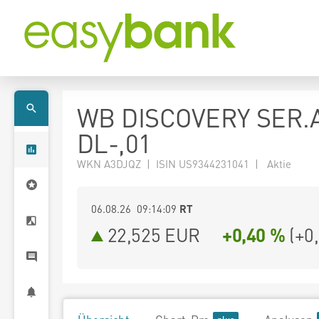
WB DISCOVERY SER.
DL-,01
WKN A3DJQZ | ISIN US9344231041 | Aktie
06.08.26 09:14:09
RT
22,525
EUR
+0,40 %
(
+0