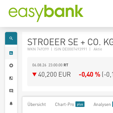
STROEER SE + CO. K
WKN 749399 | ISIN DE0007493991 | Aktie
06.08.26 23:00:00
RT
40,200
EUR
-0,40 %
(
-0,
Übersicht
Chart-Pro
Analysen