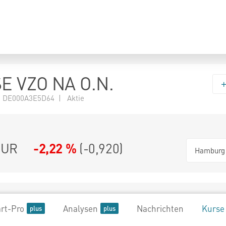
E VZO NA O.N.
 DE000A3E5D64 | Aktie
UR
-2,22 %
(
-0,920
)
Hamburg
rt-Pro
Analysen
Nachrichten
Kurse