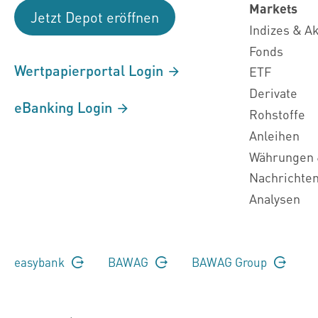
Markets
Jetzt Depot eröffnen
Indizes & A
Fonds
Wertpapierportal Login
ETF
Derivate
eBanking Login
Rohstoffe
Anleihen
Währungen 
Nachrichte
Analysen
easybank
BAWAG
BAWAG Group