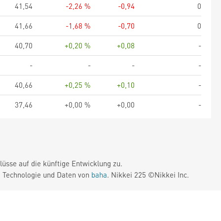
41,54
-2,26 %
-0,94
0
41,66
-1,68 %
-0,70
0
40,70
+0,20 %
+0,08
-
-
-
-
-
40,66
+0,25 %
+0,10
-
37,46
+0,00 %
+0,00
-
üsse auf die künftige Entwicklung zu.
. Technologie und Daten von
baha
. Nikkei 225 ©Nikkei Inc.