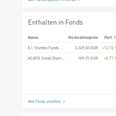
Enthalten in Fonds
Name
Rücknahmepreis
Perf. 
E.I. Sturdza Funds plc - Strategic European Silver Stars Fund A EUR
2.249,50 EUR
+12,76 
ACATIS Small Diamonds - Anteilklasse A
109,75 EUR
+6,71 
Alle Fonds ansehen