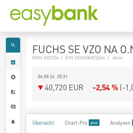
FUCHS SE VZO NA O.
WKN A3E5D6 | ISIN DE000A3E5D64 | Aktie
06.08.26 20:31
40,720
EUR
-2,54 %
(
-1,
Übersicht
Chart-Pro
Analysen