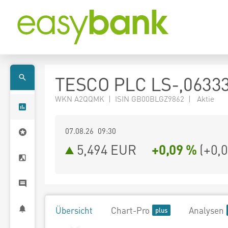
TESCO PLC LS-,0633
WKN A2QQMK | ISIN GB00BLGZ9862 | Aktie
07.08.26 09:30
5,494
EUR
+0,09 %
(
+0,
Übersicht
Chart-Pro
Analysen