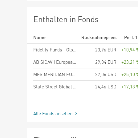
Enthalten in Fonds
Name
Rücknahmepreis
Perf. 
Fidelity Funds - Global Defensive Equity Fund A-MINCOME(G)-Euro
23,96 EUR
+10,94 
AB SICAV I European Equity Portfolio Class A
29,04 EUR
+23,21 
MFS MERIDIAN FUNDS - GLOBAL EQUITY INCOME FUND - Klasse W1 USD
27,06 USD
+25,10 
State Street Global Screened Defensive Equity Fund - I USD
24,46 USD
+17,13 
Alle Fonds ansehen