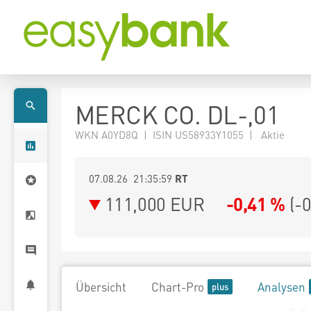
MERCK CO. DL-,01
WKN A0YD8Q | ISIN US58933Y1055 | Aktie
07.08.26 21:35:59
RT
111,000
EUR
-0,41 %
(
-
Übersicht
Chart-Pro
Analysen