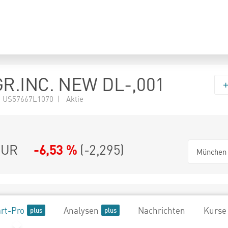
R.INC. NEW DL-,001
 US57667L1070 | Aktie
UR
-6,53 %
(
-2,295
)
München
rt-Pro
Analysen
Nachrichten
Kurse