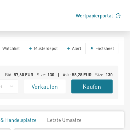
Wertpapierportal
Watchlist
Musterdepot
Alert
Factsheet
Bid:
57,60
EUR
Size:
130
| Ask:
58,28
EUR
Size:
130
Verkaufen
Kaufen
rf
 & Handelsplätze
Letzte Umsätze