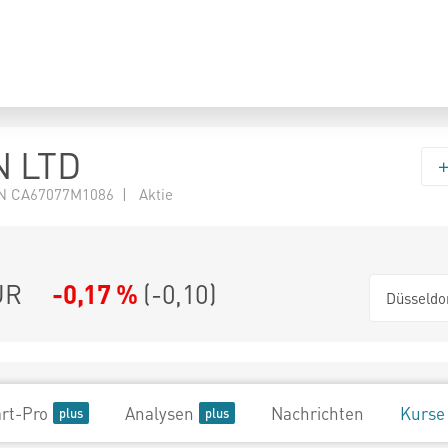
N LTD
N CA67077M1086 | Aktie
UR
-0,17 %
(
-0,10
)
Düsseldo
rt-Pro
Analysen
Nachrichten
Kurse