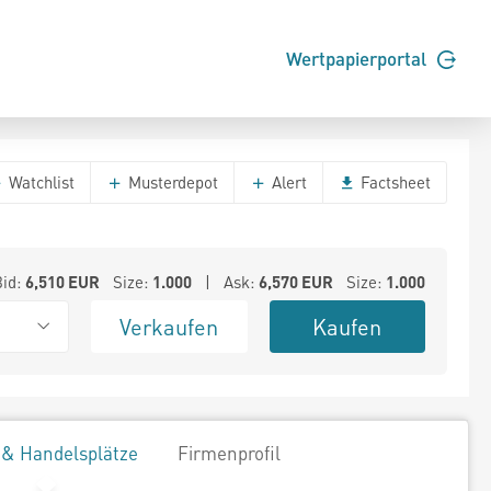
Wertpapierportal
Watchlist
Musterdepot
Alert
Factsheet
Bid:
6,510
EUR
Size:
1.000
| Ask:
6,570
EUR
Size:
1.000
Verkaufen
Kaufen
 & Handelsplätze
Firmenprofil