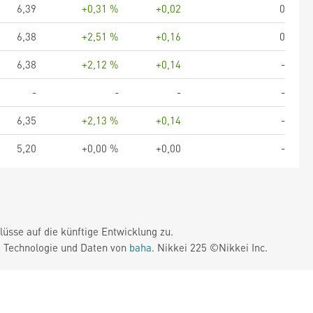
6,39
+0,31 %
+0,02
0
6,38
+2,51 %
+0,16
0
6,38
+2,12 %
+0,14
-
-
-
-
-
6,35
+2,13 %
+0,14
-
5,20
+0,00 %
+0,00
-
üsse auf die künftige Entwicklung zu.
. Technologie und Daten von
baha
. Nikkei 225 ©Nikkei Inc.