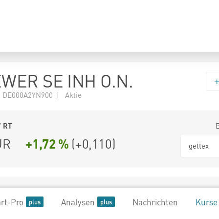
WER SE INH O.N.
 DE000A2YN900 | Aktie
7
RT
UR
+1,72 %
(
+0,110
)
gettex
rt-Pro
Analysen
Nachrichten
Kurse