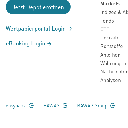
Markets
Jetzt Depot eröffnen
Indizes & A
Fonds
Wertpapierportal Login
ETF
Derivate
eBanking Login
Rohstoffe
Anleihen
Währungen 
Nachrichte
Analysen
easybank
BAWAG
BAWAG Group