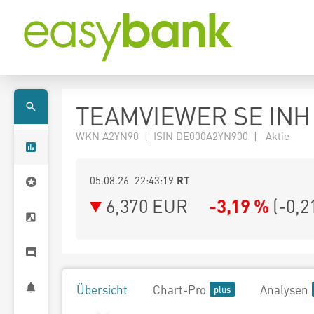
TEAMVIEWER SE INH 
WKN A2YN90 | ISIN DE000A2YN900 | Aktie
05.08.26 22:43:19
RT
6,370
EUR
-3,19 %
(
-0,2
Übersicht
Chart-Pro
Analysen