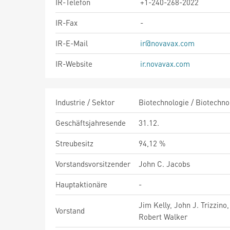
IR-Telefon
+1-240-268-2022
IR-Fax
-
IR-E-Mail
ir@novavax.com
IR-Website
ir.novavax.com
Industrie / Sektor
Biotechnologie / Biotechno
Geschäftsjahresende
31.12.
Streubesitz
94,12 %
Vorstandsvorsitzender
John C. Jacobs
Hauptaktionäre
-
Jim Kelly, John J. Trizzino
Vorstand
Robert Walker