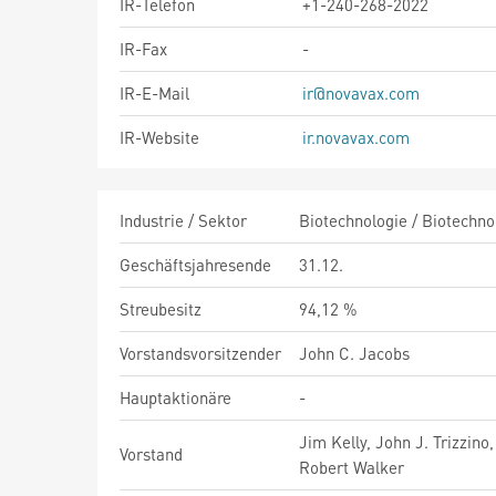
IR-Telefon
+1-240-268-2022
IR-Fax
-
IR-E-Mail
ir@novavax.com
IR-Website
ir.novavax.com
Industrie / Sektor
Biotechnologie / Biotechno
Geschäftsjahresende
31.12.
Streubesitz
94,12 %
Vorstandsvorsitzender
John C. Jacobs
Hauptaktionäre
-
Jim Kelly, John J. Trizzino
Vorstand
Robert Walker