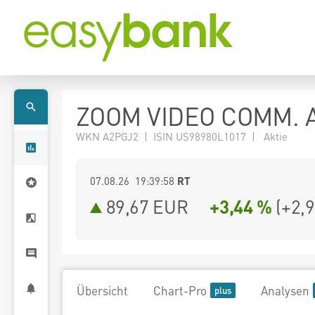
ZOOM VIDEO COMM. A
WKN A2PGJ2 | ISIN US98980L1017 | Aktie
07.08.26 19:39:58
RT
89,67
EUR
+3,44 %
(
+2,
Übersicht
Chart-Pro
Analysen