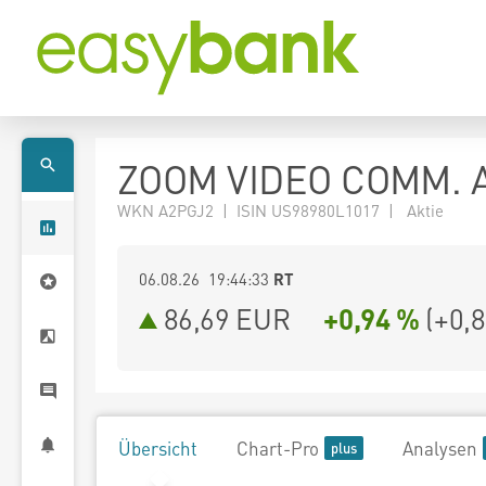
ZOOM VIDEO COMM. A
WKN A2PGJ2 | ISIN US98980L1017 | Aktie
06.08.26 19:44:33
RT
86,69
EUR
+0,94 %
(
+0,
Übersicht
Chart-Pro
Analysen