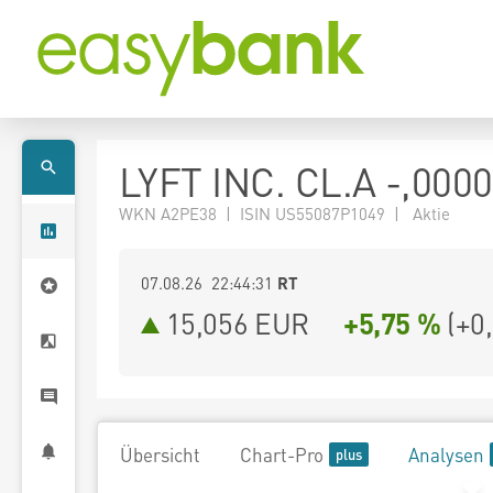
LYFT INC. CL.A -,000
WKN A2PE38 | ISIN US55087P1049 | Aktie
07.08.26 22:44:31
RT
15,056
EUR
+5,75 %
(
+0
Übersicht
Chart-Pro
Analysen