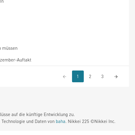
en
n müssen
zember-Auftakt
1
2
3
üsse auf die künftige Entwicklung zu.
. Technologie und Daten von
baha
. Nikkei 225 ©Nikkei Inc.