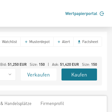
Wertpapierportal
Watchlist
Musterdepot
Alert
Factsheet
Bid:
51,250
EUR
Size:
150
| Ask:
51,420
EUR
Size:
150
Verkaufen
Kaufen
 & Handelsplätze
Firmenprofil