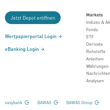
Markets
Jetzt Depot eröffnen
Indizes & A
Fonds
Wertpapierportal Login
ETF
Derivate
eBanking Login
Rohstoffe
Anleihen
Währungen 
Nachrichte
Analysen
easybank
BAWAG
BAWAG Group