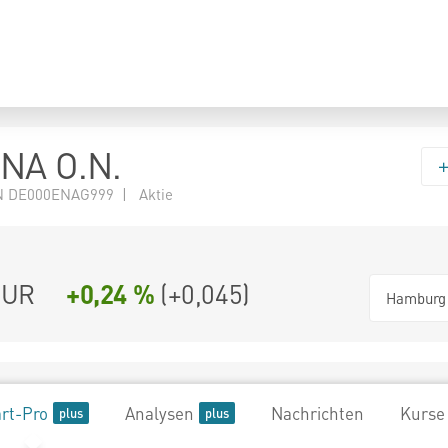
 NA O.N.
N DE000ENAG999 | Aktie
UR
+0,24 %
(
+0,045
)
Hamburg
rt-Pro
Analysen
Nachrichten
Kurse