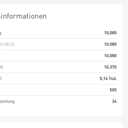
sinformationen
g
10,080
06.08.26
10,080
f
10,080
ch
10,370
)
5,14 Tsd.
505
stellung
34