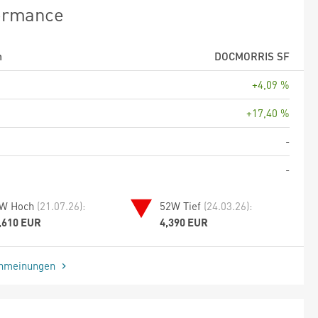
ormance
m
DOCMORRIS SF
+4,09 %
+17,40 %
-
-
W Hoch
(21.07.26):
52W Tief
(24.03.26):
,610 EUR
4,390 EUR
enmeinungen