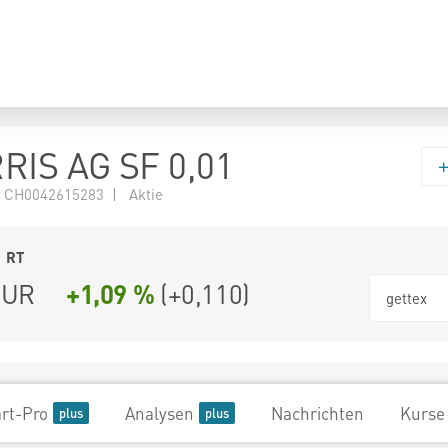
IS AG SF 0,01
 CH0042615283 | Aktie
1
RT
UR
+1,09 %
(
+0,110
)
gettex
rt-Pro
Analysen
Nachrichten
Kurse