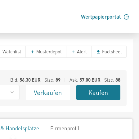
Wertpapierportal
Watchlist
Musterdepot
Alert
Factsheet
Bid:
56,30
EUR
Size:
89
| Ask:
57,00
EUR
Size:
88
Verkaufen
Kaufen
 & Handelsplätze
Firmenprofil