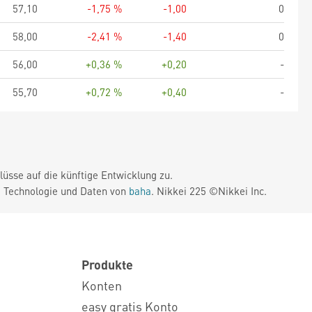
57,10
-1,75 %
-1,00
0
58,00
-2,41 %
-1,40
0
56,00
+0,36 %
+0,20
-
55,70
+0,72 %
+0,40
-
üsse auf die künftige Entwicklung zu.
. Technologie und Daten von
baha
. Nikkei 225 ©Nikkei Inc.
Produkte
Konten
easy gratis Konto