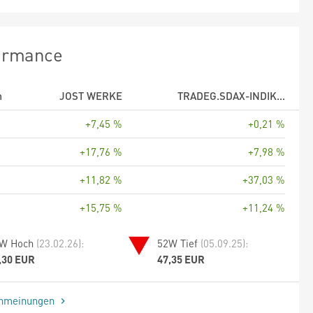
ormance
m
JOST WERKE
TRADEG.SDAX-INDIK...
+7,45 %
+0,21 %
+17,76 %
+7,98 %
+11,82 %
+37,03 %
+15,75 %
+11,24 %
W Hoch
(23.02.26):
52W Tief
(05.09.25):
,30 EUR
47,35 EUR
enmeinungen