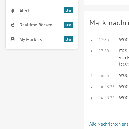
Alerts
Marktnachr
Realtime Börsen
My Markets
17:35
WOCH
07:30
EQS-
von H
(deut
06:05
WOCH
04.08.26
WOCH
04.08.26
WOCH
Alle Nachrichten an