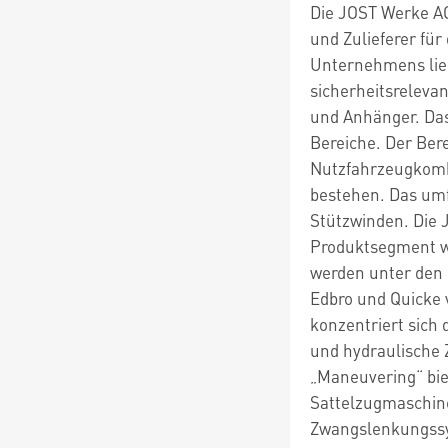
Die JOST Werke AG 
und Zulieferer fü
Unternehmens lieg
sicherheitsreleva
und Anhänger. Das 
Bereiche. Der Bere
Nutzfahrzeugkombi
bestehen. Das um
Stützwinden. Die 
Produktsegment we
werden unter den
Edbro und Quicke 
konzentriert sich
und hydraulische 
„Maneuvering“ bie
Sattelzugmaschine
Zwangslenkungssy