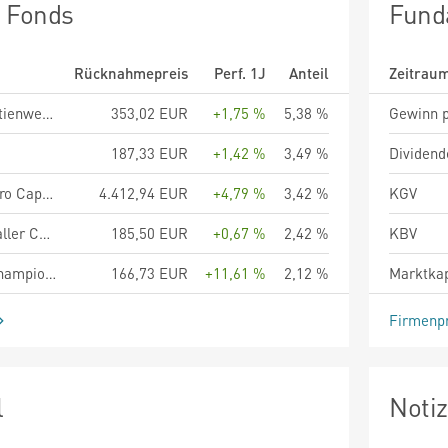
n Fonds
Fund
Rücknahmepreis
Perf. 1J
Anteil
Zeitrau
Fortezza Finanz - Aktienwerk R
353,02 EUR
+1,75 %
5,38 %
Gewinn p
187,33 EUR
+1,42 %
3,49 %
Dividend
Allianz European Micro Cap - IT - EUR
4.412,94 EUR
+4,79 %
3,42 %
KGV
Metzler German Smaller Companies A
185,50 EUR
+0,67 %
2,42 %
KBV
Lupus alpha Micro Champions A
166,73 EUR
+11,61 %
2,12 %
Marktkap
Firmenpr
l
Noti