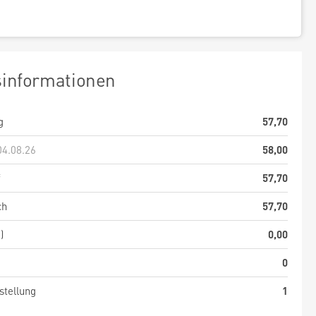
sinformationen
g
57,70
04.08.26
58,00
f
57,70
ch
57,70
)
0,00
0
stellung
1