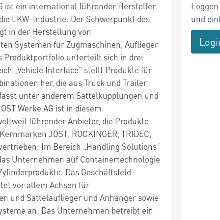
ist ein international führender Hersteller
Loggen 
r die LKW-Industrie. Der Schwerpunkt des
und ein
t in der Herstellung von
Logi
nten Systemen für Zugmaschinen, Auflieger
Produktportfolio unterteilt sich in drei
ich „Vehicle Interface“ stellt Produkte für
nationen her, die aus Truck und Trailer
fasst unter anderem Sattelkupplungen und
JOST Werke AG ist in diesem
ltweit führender Anbieter, die Produkte
 Kernmarken JOST, ROCKINGER, TRIDEC,
vertrieben. Im Bereich „Handling Solutions“
 das Unternehmen auf Containertechnologie
Zylinderprodukte. Das Geschäftsfeld
tet vor allem Achsen für
n und Sattelauflieger und Anhänger sowie
steme an. Das Unternehmen betreibt ein