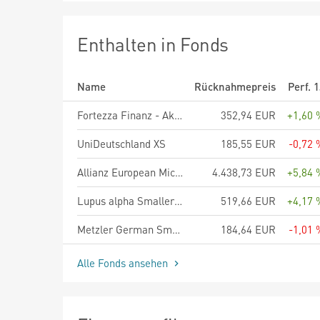
Enthalten in Fonds
Name
Rücknahmepreis
Perf. 
Fortezza Finanz - Aktienwerk R
352,94 EUR
+1,60 
UniDeutschland XS
185,55 EUR
-0,72 
Allianz European Micro Cap - IT - EUR
4.438,73 EUR
+5,84 
Lupus alpha Smaller German Champions A
519,66 EUR
+4,17 
Metzler German Smaller Companies A
184,64 EUR
-1,01 
Alle Fonds ansehen