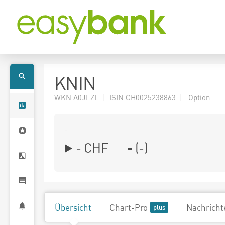
KNIN
WKN A0JLZL | ISIN CH0025238863 | Option
-
-
CHF
-
(
-
)
Übersicht
Chart-Pro
Nachricht