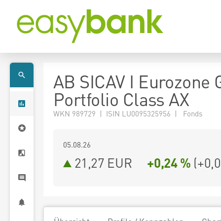
AB SICAV I Eurozone 
Portfolio Class AX
WKN 989729 | ISIN LU0095325956 | Fonds
05.08.26
21,27 EUR
+0,24 %
(
+0,