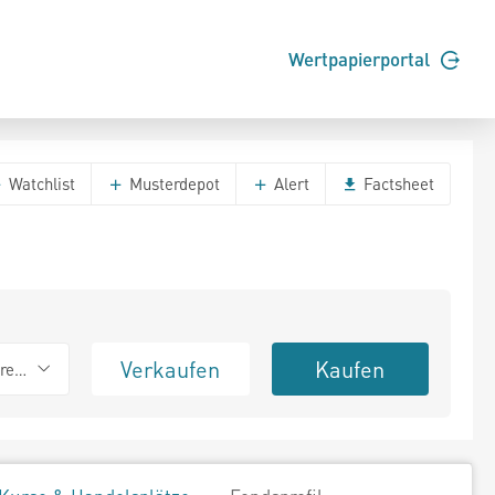
Wertpapierportal
Watchlist
Musterdepot
Alert
Factsheet
Verkaufen
Kaufen
erend