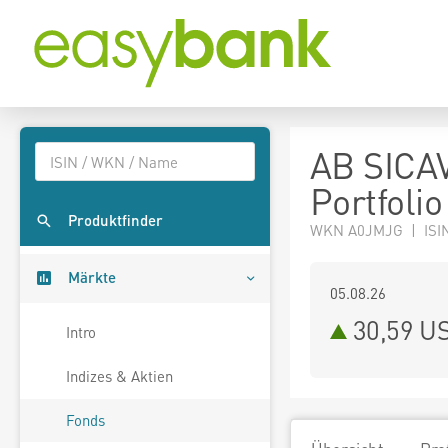
AB SICAV
Portfolio
Produktfinder
WKN A0JMJG | ISI
Märkte
05.08.26
30,59 U
Intro
Indizes & Aktien
Fonds