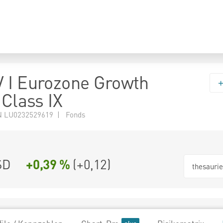
 I Eurozone Growth
 Class IX
N LU0232529619 | Fonds
SD
+0,39 %
(
+0,12
)
thesauri