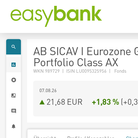
AB SICAV I Eurozone 
Portfolio Class AX
WKN 989729 | ISIN LU0095325956 | Fonds
07.08.26
21,68 EUR
+1,83 %
(
+0,