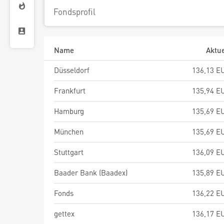
Fondsprofil
Name
Aktue
Düsseldorf
136,13 E
Frankfurt
135,94 E
Hamburg
135,69 E
München
135,69 E
Stuttgart
136,09 E
Baader Bank (Baadex)
135,89 E
Fonds
136,22 E
gettex
136,17 E