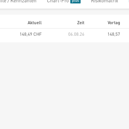
file / Kennzahlen
Chart-Pro
Risikomatrix
Aktuell
Zeit
Vortag
148,49 CHF
06.08.26
148,57