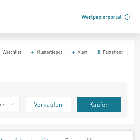
Wertpapierportal
Watchlist
Musterdepot
Alert
Factsheet
Verkaufen
Kaufen
erend