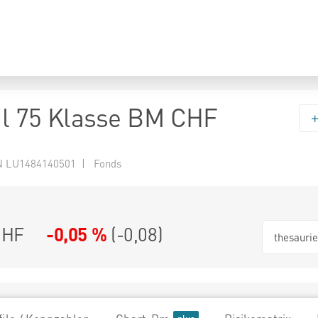
l 75 Klasse BM CHF
N LU1484140501 | Fonds
CHF
-0,05 %
(
-0,08
)
thesauri