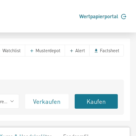
Wertpapierportal
Watchlist
Musterdepot
Alert
Factsheet
Verkaufen
Kaufen
erend