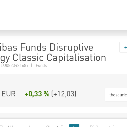
bas Funds Disruptive
gy Classic Capitalisation
 LU0823421689 | Fonds
4 EUR
+0,33 %
(
+12,03
)
thesauri