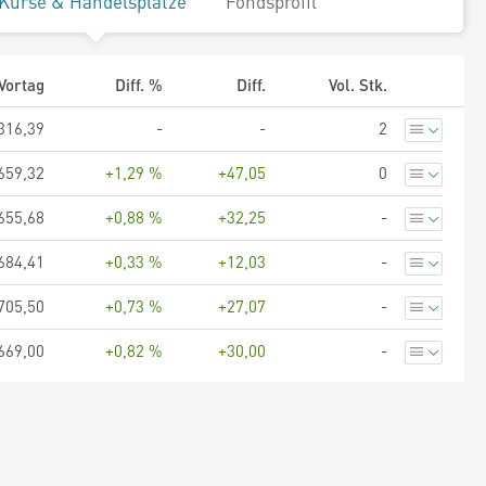
Kurse & Handelsplätze
Fondsprofil
Vortag
Diff. %
Diff.
Vol. Stk.
316,39
-
-
2
659,32
+1,29 %
+47,05
0
655,68
+0,88 %
+32,25
-
684,41
+0,33 %
+12,03
-
705,50
+0,73 %
+27,07
-
669,00
+0,82 %
+30,00
-