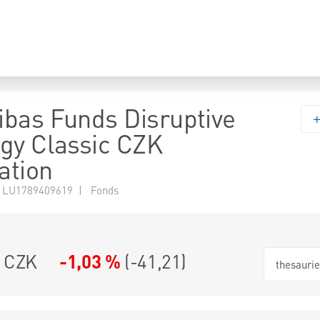
bas Funds Disruptive
gy Classic CZK
ation
 LU1789409619 | Fonds
4 CZK
-1,03 %
(
-41,21
)
thesauri