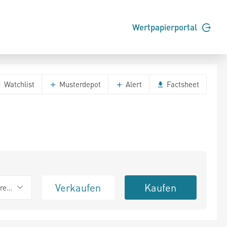
Wertpapierportal
Watchlist
Musterdepot
Alert
Factsheet
Verkaufen
Kaufen
erend