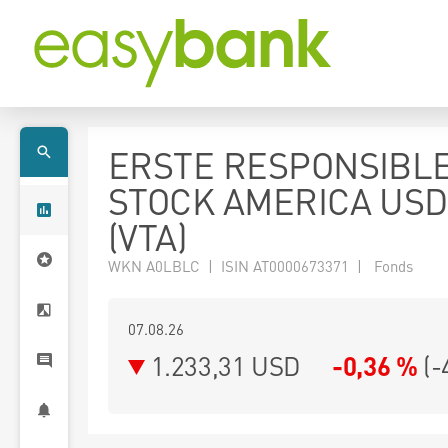
ERSTE RESPONSIBL
STOCK AMERICA USD
(VTA)
WKN A0LBLC | ISIN AT0000673371 | Fonds
07.08.26
1.233,31 USD
-0,36 %
(
-