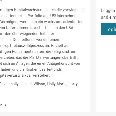
fristigen Kapitalwachstums durch die vorwiegende
Loggen 
tumsorientiertes Portfolio aus USUnternehmen.
und ein
Vermögens werden in ein wachstumsorientiertes
 von Unternehmen investiert, die in den USA
Logi
ort den überwiegenden Teil ihrer
usüben. Der Teilfonds wendet einen
-upTitelauswahlprozess an. Er zielt auf
tigen Fundamentaldaten, die fähig sind, ein
rzielen, das die Markterwartungen übertrifft.
et sich an Anleger, die einen Anlagehorizont von
haben und die Risiken des Teilfonds,
pitalverlustrisikos, verstehen.
evulapally, Joseph Wilson, Holly Moris, Larry
en