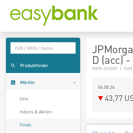
JPMorga
D (acc) 
Produktfinder
WKN 603009 | ISIN
Märkte
06.08.26
43,77 U
Intro
Indizes & Aktien
Fonds