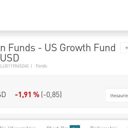
n Funds - US Growth Fund
- USD
 LU0119065240 | Fonds
SD
-1,91 %
(
-0,85
)
thesauri