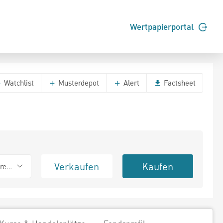
Wertpapierportal
Watchlist
Musterdepot
Alert
Factsheet
Verkaufen
Kaufen
erend