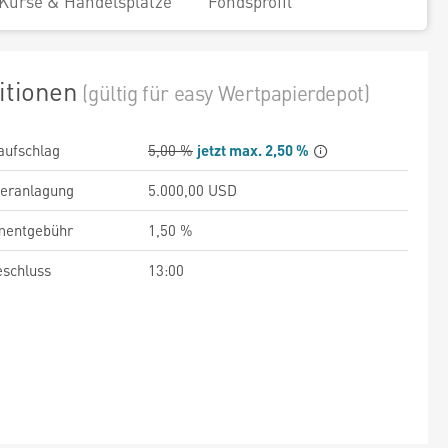
Kurse & Handelsplätze
Fondsprofil
itionen
(gültig für easy Wertpapierdepot)
aufschlag
5,00 %
jetzt max. 2,50 %
veranlagung
5.000,00 USD
entgebühr
1,50 %
schluss
13:00