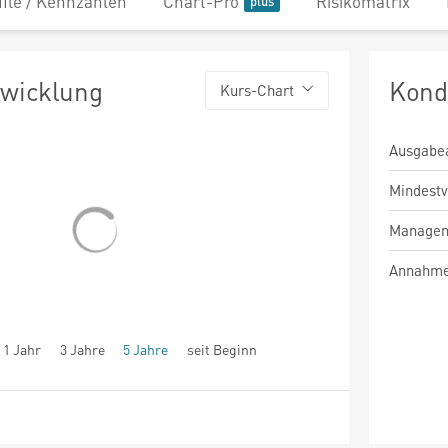
file / Kennzahlen
Chart-Pro
Risikomatrix
twicklung
Kond
Kurs-Chart
Ausgabe
Mindest
Managem
Annahme
1 Jahr
3 Jahre
5 Jahre
seit Beginn