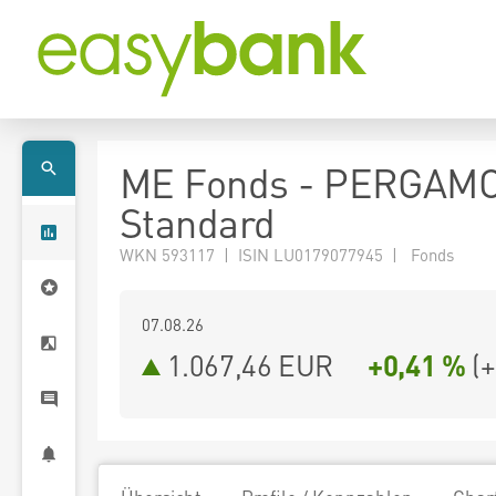
ME Fonds - PERGAM
Standard
WKN 593117 | ISIN LU0179077945 | Fonds
07.08.26
1.067,46 EUR
+0,41 %
(
+