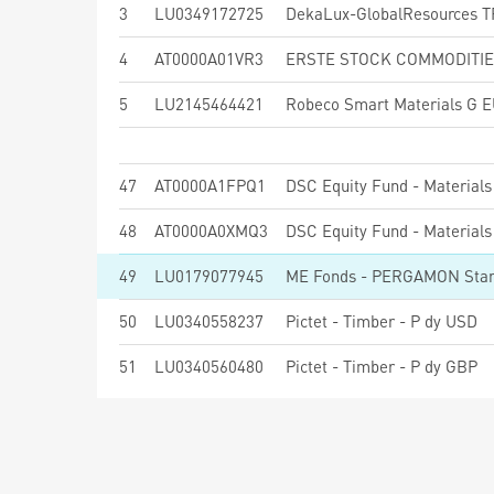
3
LU0349172725
DekaLux-GlobalResources T
4
AT0000A01VR3
ERSTE STOCK COMMODITIES
5
LU2145464421
Robeco Smart Materials G 
47
AT0000A1FPQ1
DSC Equity Fund - Materials
48
AT0000A0XMQ3
DSC Equity Fund - Materials 
49
LU0179077945
ME Fonds - PERGAMON Sta
50
LU0340558237
Pictet - Timber - P dy USD
51
LU0340560480
Pictet - Timber - P dy GBP