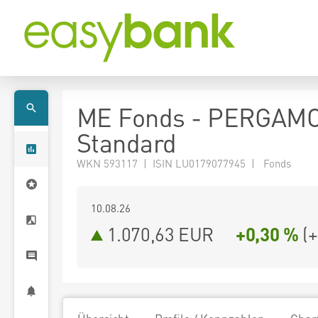
ME Fonds - PERGAM
Standard
WKN 593117 | ISIN LU0179077945 | Fonds
10.08.26
1.070,63 EUR
+0,30 %
(
+