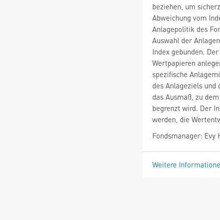
beziehen, um sicherzu
Abweichung vom Inde
Anlagepolitik des Fo
Auswahl der Anlagen 
Index gebunden. Der
Wertpapieren anlegen
spezifische Anlagemö
des Anlageziels und 
das Ausmaß, zu dem 
begrenzt wird. Der I
werden, die Wertentw
Fondsmanager: Evy 
Weitere Information