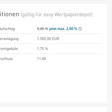
itionen
(gültig für easy Wertpapierdepot)
aufschlag
5,00 %
jetzt max. 2,50 %
veranlagung
1.500,00 EUR
entgebühr
1,75 %
schluss
11:00