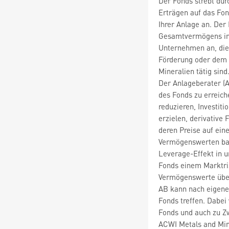
Der Fonds strebt du
Erträgen auf das Fo
Ihrer Anlage an. Der
Gesamtvermögens in d
Unternehmen an, die
Förderung oder dem 
Mineralien tätig sind
Der Anlageberater (
des Fonds zu erreich
reduzieren, Investit
erzielen, derivative 
deren Preise auf ei
Vermögenswerten bas
Leverage-Effekt in u
Fonds einem Marktris
Vermögenswerte übers
AB kann nach eigene
Fonds treffen. Dabei
Fonds und auch zu 
ACWI Metals and Mini