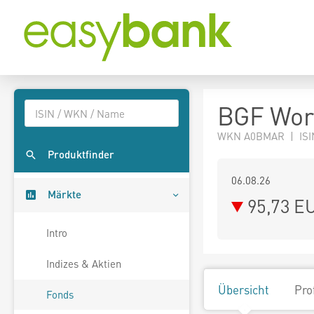
BGF Wor
WKN A0BMAR | ISI
Produktfinder
06.08.26
Märkte
95,73 E
Intro
Indizes & Aktien
Übersicht
Pro
Fonds