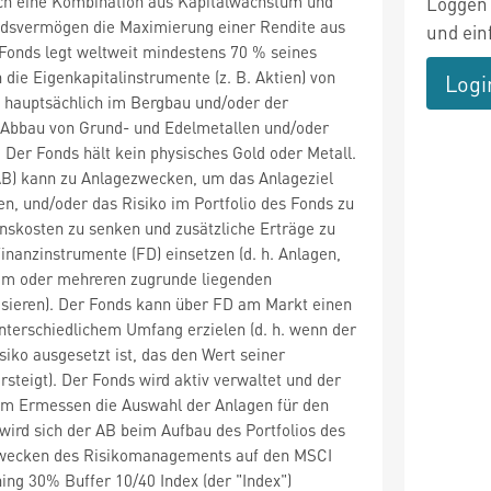
rch eine Kombination aus Kapitalwachstum und
Loggen 
ndsvermögen die Maximierung einer Rendite aus
und ein
 Fonds legt weltweit mindestens 70 % seines
ie Eigenkapitalinstrumente (z. B. Aktien) von
Logi
 hauptsächlich im Bergbau und/oder der
Abbau von Grund- und Edelmetallen und/oder
. Der Fonds hält kein physisches Gold oder Metall.
AB) kann zu Anlagezwecken, um das Anlageziel
en, und/oder das Risiko im Portfolio des Fonds zu
ionskosten zu senken und zusätzliche Erträge zu
Finanzinstrumente (FD) einsetzen (d. h. Anlagen,
nem oder mehreren zugrunde liegenden
ieren). Der Fonds kann über FD am Markt einen
nterschiedlichem Umfang erzielen (d. h. wenn der
iko ausgesetzt ist, das den Wert seiner
teigt). Der Fonds wird aktiv verwaltet und der
m Ermessen die Auswahl der Anlagen für den
 wird sich der AB beim Aufbau des Portfolios des
Zwecken des Risikomanagements auf den MSCI
ng 30% Buffer 10/40 Index (der "Index")