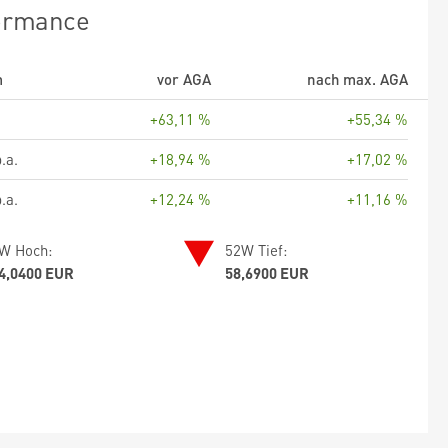
ormance
m
vor AGA
nach max. AGA
+63,11 %
+55,34 %
.a.
+18,94 %
+17,02 %
.a.
+12,24 %
+11,16 %
W Hoch:
52W Tief:
4,0400 EUR
58,6900 EUR