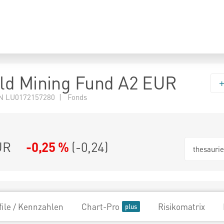
ld Mining Fund A2 EUR
N LU0172157280 | Fonds
UR
-0,25 %
(
-0,24
)
thesauri
file / Kennzahlen
Chart-Pro
Risikomatrix