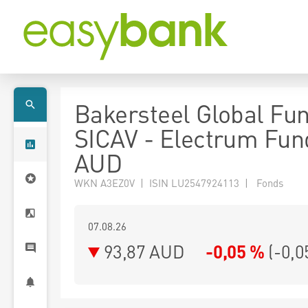
Bakersteel Global Fu
SICAV - Electrum Fun
AUD
WKN A3EZ0V | ISIN LU2547924113 | Fonds
07.08.26
93,87 AUD
-0,05 %
(
-0,0