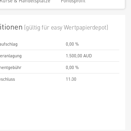
Kurse & Handelsplätze
Fondsprofil
itionen
(gültig für easy Wertpapierdepot)
aufschlag
0,00 %
veranlagung
1.500,00 AUD
entgebühr
0,00 %
schluss
11:30