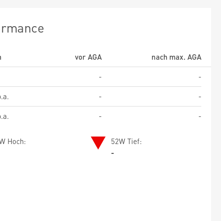
ormance
m
vor AGA
nach max. AGA
-
-
.a.
-
-
.a.
-
-
W Hoch:
52W Tief:
-