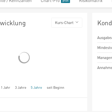
file / Kennzahlen
Chart-Pro
Risikomatrix
twicklung
Kond
Kurs-Chart
Ausgabe
Mindest
Managem
Annahme
1 Jahr
3 Jahre
5 Jahre
seit Beginn