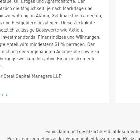
etalle, Öl, Erdgas und Agrarrohstoffe. Der
ätzlich die Möglichkeit, je nach Marktlage und
ndsverwaltung, in Aktien, Geldmarktinstrumenten,
ds und Festgeldern anzulegen. Diese Zertifikate
setzlich zulässige Basiswerte wie Aktien,
n Investmentfonds, Finanzindizes und Währungen.
gte Anteil wird mindestens 51 % betragen. Der
rreichung der vorgenannten Anlageziele sowie zu
cherungszwecken derivative Finanzinstrumente
n.
r Steel Capital Managers LLP
en
Fondsdaten und gesetzliche Pflichtdokument
Performanceergebnisse der Vergangenheit lassen keine Rückschl