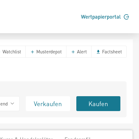
Wertpapierportal
Watchlist
Musterdepot
Alert
Factsheet
Verkaufen
Kaufen
tend