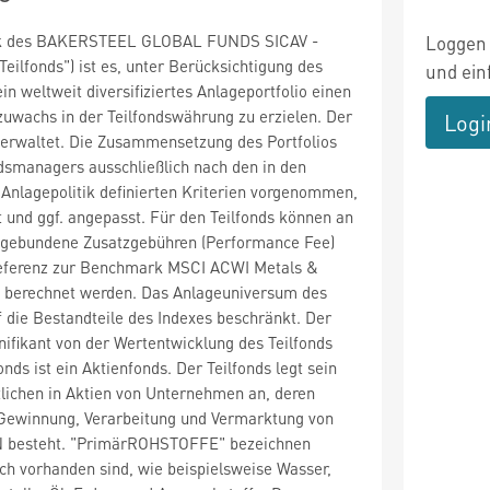
itik des BAKERSTEEL GLOBAL FUNDS SICAV -
Loggen 
eilfonds") ist es, unter Berücksichtigung des
und ein
in weltweit diversifiziertes Anlageportfolio einen
wachs in der Teilfondswährung zu erzielen. Der
Logi
 verwaltet. Die Zusammensetzung des Portfolios
dsmanagers ausschließlich nach den in den
r Anlagepolitik definierten Kriterien vorgenommen,
 und ggf. angepasst. Für den Teilfonds können an
 gebundene Zusatzgebühren (Performance Fee)
Referenz zur Benchmark MSCI ACWI Metals &
') berechnet werden. Das Anlageuniversum des
uf die Bestandteile des Indexes beschränkt. Der
nifikant von der Wertentwicklung des Teilfonds
nds ist ein Aktienfonds. Der Teilfonds legt sein
ichen in Aktien von Unternehmen an, deren
r Gewinnung, Verarbeitung und Vermarktung von
besteht. "PrimärROHSTOFFE" bezeichnen
sch vorhanden sind, wie beispielsweise Wasser,