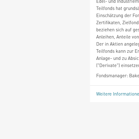
Edel- und Industriem
Teilfonds hat grunds
Einschätzung der Fo
Zertifikaten, Zielfon
beziehen sich auf ge
Anleihen, Anteile vo
Der in Aktien angele
Teilfonds kann zur E
Anlage- und zu Absi
("Derivate") einsetze
Fondsmanager: Bake
Weitere Information