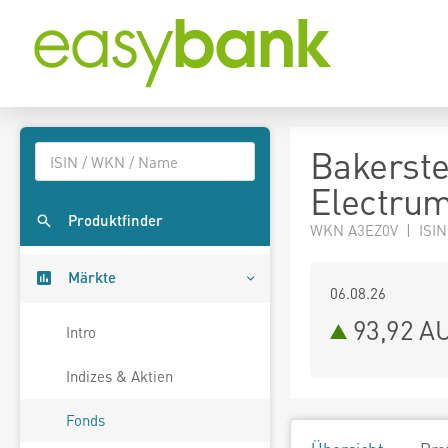
Bakerste
Electru
Produktfinder
WKN A3EZ0V | ISIN
Märkte
06.08.26
93,92 A
Intro
Indizes & Aktien
Fonds