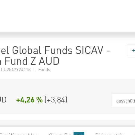
el Global Funds SICAV -
m Fund Z AUD
 LU2547924113 | Fonds
UD
+4,26 %
(
+3,84
)
ausschüt