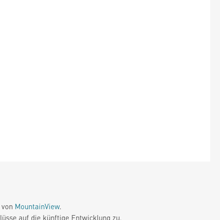
e von
MountainView
.
üsse auf die künftige Entwicklung zu.