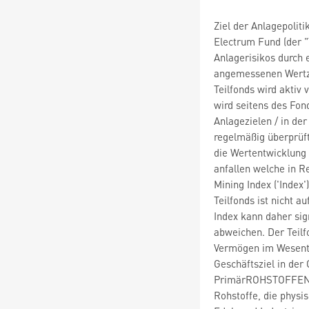
Ziel der Anlagepol
Electrum Fund (der "T
Anlagerisikos durch e
angemessenen Wertzu
Teilfonds wird aktiv
wird seitens des Fon
Anlagezielen / in de
regelmäßig überprüft
die Wertentwicklung
anfallen welche in 
Mining Index ('Index
Teilfonds ist nicht a
Index kann daher sig
abweichen. Der Teilfo
Vermögen im Wesentl
Geschäftsziel in de
PrimärROHSTOFFEN 
Rohstoffe, die physi