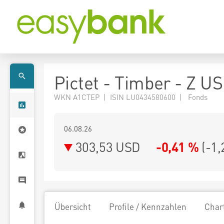
Pictet - Timber - Z U
WKN A1CTEP | ISIN LU0434580600 | Fonds
06.08.26
303,53 USD
-0,41 %
(
-1,
Übersicht
Profile / Kennzahlen
Char