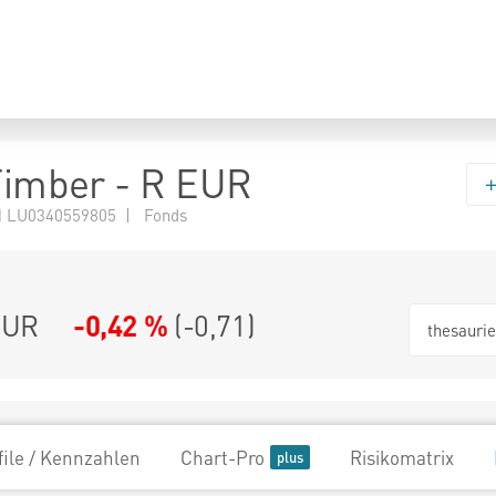
 Timber - R EUR
 LU0340559805 | Fonds
EUR
-0,42 %
(
-0,71
)
thesauri
file / Kennzahlen
Chart-Pro
Risikomatrix