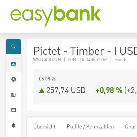
Pictet - Timber - I US
WKN A0QZ7N | ISIN LU0340557262 | Fonds
05.08.26
257,74 USD
+0,98 %
(
+2
Übersicht
Profile / Kennzahlen
Char