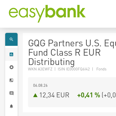
GQG Partners U.S. Eq
Fund Class R EUR
Distributing
WKN A3EWFZ | ISIN IE0000FQ6I42 | Fonds
06.08.26
12,34 EUR
+0,41 %
(
+0,