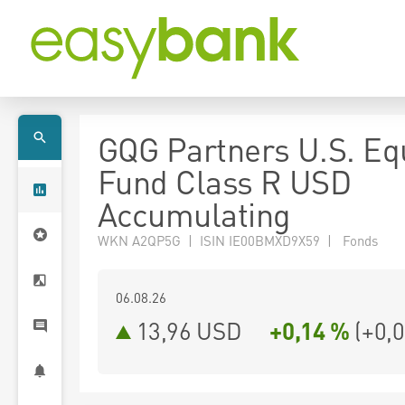
GQG Partners U.S. Eq
Fund Class R USD
Accumulating
WKN A2QP5G | ISIN IE00BMXD9X59 | Fonds
06.08.26
13,96 USD
+0,14 %
(
+0,